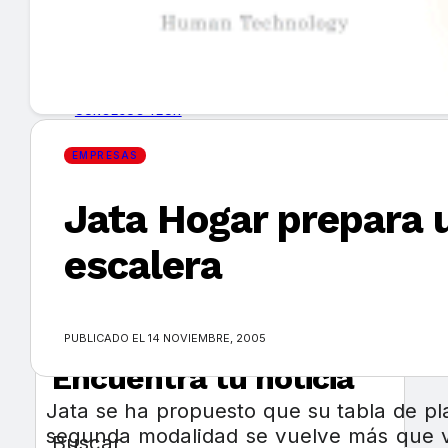
GUÍA DE COMPRA
NUEVOS PRODUCTOS
CONSEJOS TECH
EMPRESAS
MERCADOS Y TENDENCIAS
Jata Hogar prepara 
EVENTOS
escalera
HEMEROTECA
PUBLICADO EL 14 NOVIEMBRE, 2005
Encuentra tu noticia
Jata se ha propuesto que su tabla de pla
segunda modalidad se vuelve más que vi
Buscar