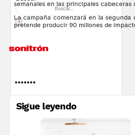
semanales en las principales cabeceras d
La campaña comenzará en la segunda qu
×
pretende producir 90 millones de impacto
Sigue leyendo