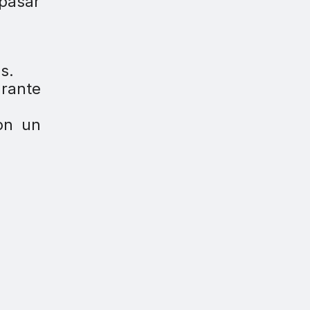
pasar
s.
urante
on un