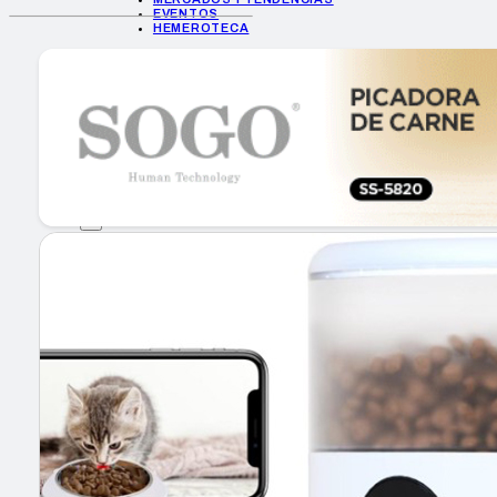
EVENTOS
HEMEROTECA
INICIO
EMPRESAS
GUÍA DE COMPRA
NUEVOS PRODUCTOS
CONSEJOS TECH
MERCADOS Y TENDENCIAS
EVENTOS
HEMEROTECA
Encuentra tu noticia
Buscar