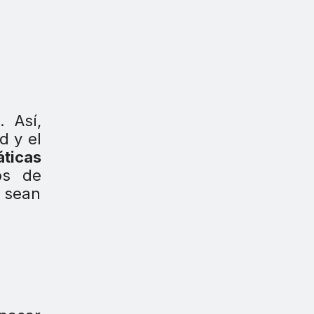
p
. Así,
d y el
áticas
os de
s sean