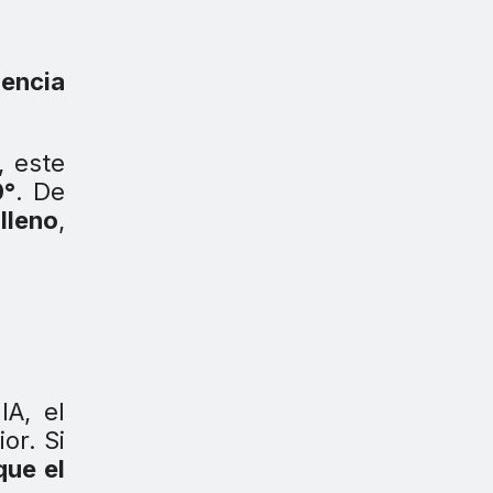
gencia
, este
0°
. De
lleno
,
IA, el
or. Si
que el