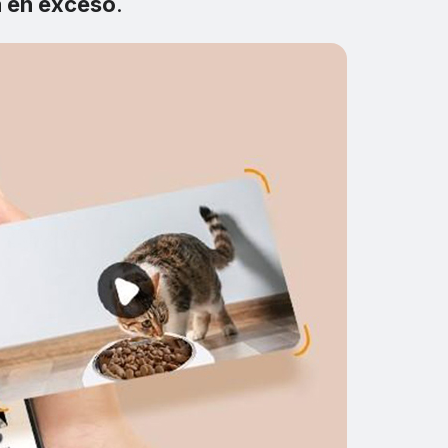
a en exceso
.