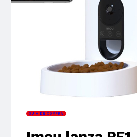
×
GUÍA DE COMPRA
Imou lanza PF1,