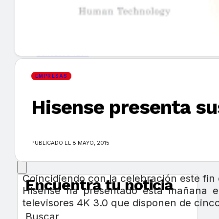
GUÍA DE COMPRA
NUEVOS PRODUCTOS
CONSEJOS TECH
EMPRESAS
MERCADOS Y TENDENCIAS
Hisense presenta su
EVENTOS
HEMEROTECA
PUBLICADO EL 8 MAYO, 2015
Coincidiendo con la celebración este fin
Encuentra tu noticia
Hisense ha presentado esta mañana e
televisores 4K 3.0 que disponen de cinco
Buscar