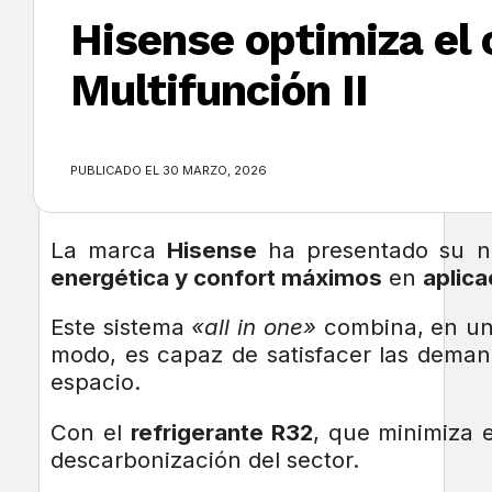
Hisense optimiza el c
Multifunción II
×
PUBLICADO EL 30 MARZO, 2026
La marca
Hisense
ha presentado su n
energética y confort máximos
en
aplica
Este sistema
«all in one»
combina, en un
modo, es capaz de satisfacer las demand
espacio.
Con el
refrigerante R32
, que minimiza 
descarbonización del sector.