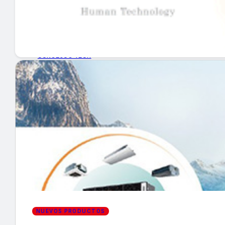
GUÍA DE COMPRA
NUEVOS PRODUCTOS
CONSEJOS TECH
MERCADOS Y TENDENCIAS
EVENTOS
HEMEROTECA
Encuentra tu noticia
NUEVOS PRODUCTOS
Buscar