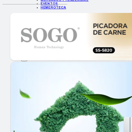
EVENTOS
HEMEROTECA
INICIO
EMPRESAS
GUÍA DE COMPRA
NUEVOS PRODUCTOS
CONSEJOS TECH
MERCADOS Y TENDENCIAS
EVENTOS
HEMEROTECA
Encuentra tu noticia
Buscar