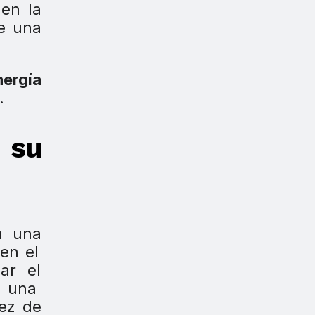
 en la
de una
nergía
.
 su
n una
 en el
ar el
e una
ez de