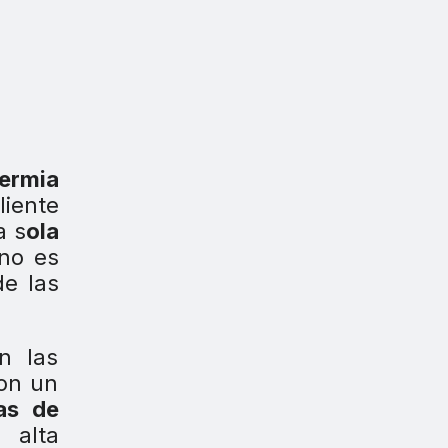
termia
iente
a s
ola
no es
de las
n las
con un
as de
a alta