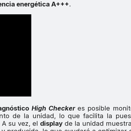
encia energética A+++
.
iagnóstico
High Checker
es posible monit
nto de la unidad, lo que facilita la pue
 A su vez, el
display
de la unidad muestr
 y producida, lo que ayudará a optimizar 