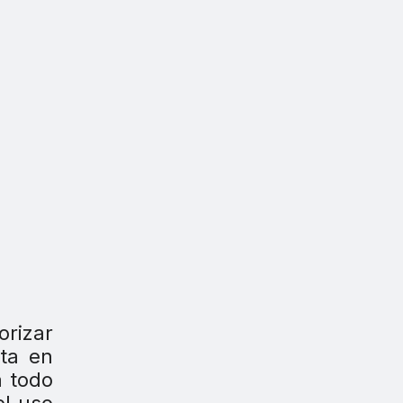
orizar
sta en
a todo
el uso