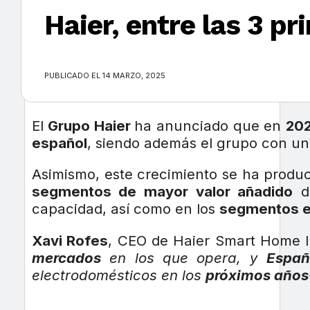
Haier, entre las 3 p
×
PUBLICADO EL 14 MARZO, 2025
El
Grupo Haier
ha anunciado que en
20
español
, siendo además el grupo con u
Asimismo, este crecimiento se ha produ
segmentos de mayor valor añadido
de
capacidad, así como en los
segmentos e
Xavi Rofes
, CEO de Haier Smart Home I
mercados
en los que opera, y
Españ
electrodomésticos en los
próximos años