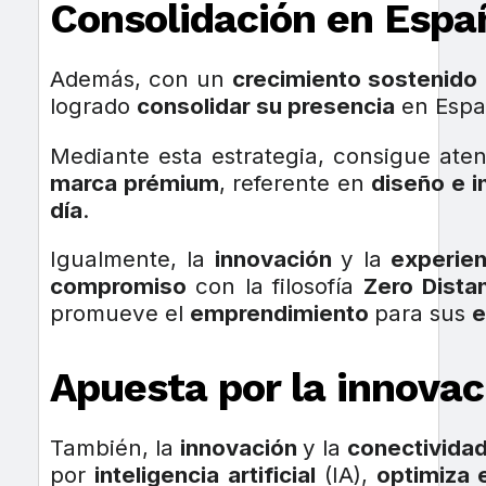
Consolidación en Españ
Además, con un
crecimiento sostenido
logrado
consolidar su presencia
en Espa
Mediante esta estrategia, consigue ate
marca prémium
, referente en
diseño e i
día
.
Igualmente, la
innovación
y la
experien
compromiso
con la filosofía
Zero Dista
promueve el
emprendimiento
para sus
e
Apuesta por la innovac
También, la
innovación
y la
conectivida
por
inteligencia artificial
(IA),
optimiza 