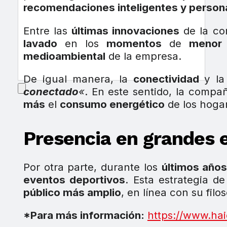
recomendaciones inteligentes y person
Entre las
últimas innovaciones
de la co
lavado
en los
momentos
de
menor 
medioambiental
de la empresa.
De igual manera, la
conectividad
y l
conectado
«
. En este sentido, la compa
más
el
consumo energético
de los hoga
Presencia en grandes 
Por otra parte, durante los
últimos año
eventos deportivos
. Esta estrategia d
público más amplio
, en línea con su filo
*Para más información:
https://www.ha