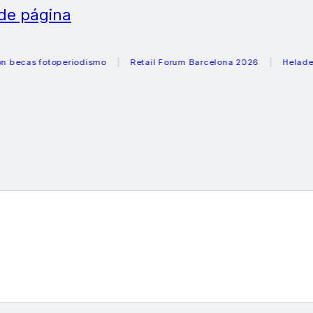
 de página
otoperiodismo
Retail Forum Barcelona 2026
Heladeras reco