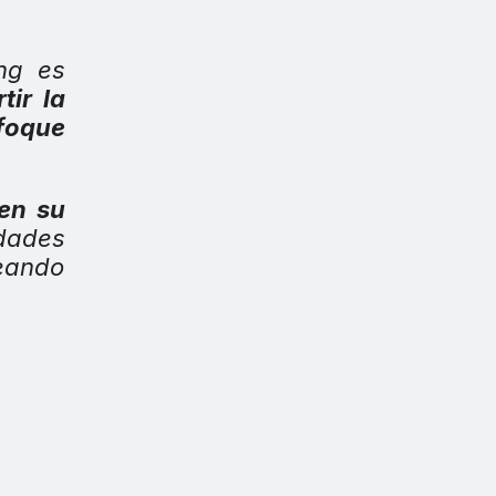
ng es
tir la
foque
en su
dades
reando