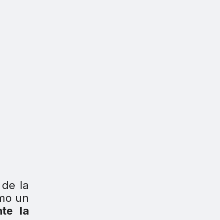
 de la
omo un
nte la