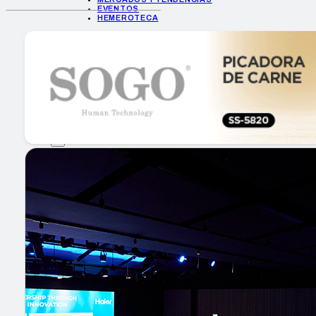
EVENTOS
HEMEROTECA
INICIO
EMPRESAS
GUÍA DE COMPRA
NUEVOS PRODUCTOS
CONSEJOS TECH
MERCADOS Y TENDENCIAS
EVENTOS
HEMEROTECA
Encuentra tu noticia
Buscar