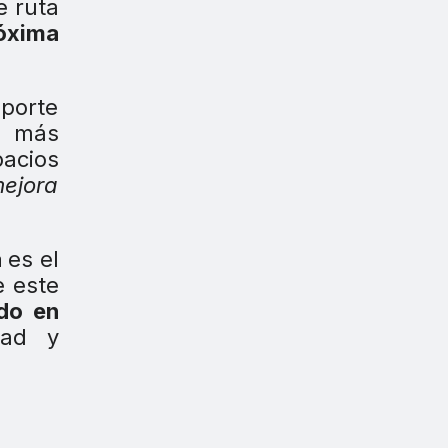
e ruta
óxima
eporte
m más
acios
mejora
a
es el
e este
do en
dad y