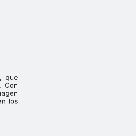
, que
. Con
imagen
en los