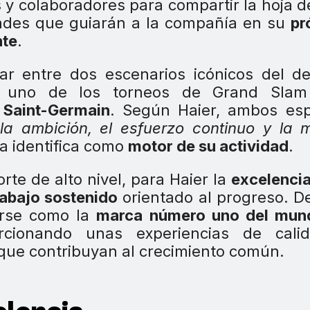
s y colaboradores para compartir la hoja d
idades que guiarán a la compañía en su
pr
nte
.
ar entre dos escenarios icónicos del d
 uno de los torneos de Grand Sla
 Saint-Germain
. Según Haier, ambos esp
la ambición, el esfuerzo continuo y la 
sa identifica como
motor de su actividad
.
rte de alto nivel, para Haier la
excelenci
trabajo sostenido
orientado al progreso. D
rse como la
marca número uno del mun
cionando unas experiencias de cali
que contribuyan al crecimiento común.