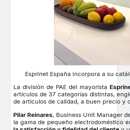
Esprinet España incorpora a su catá
La división de PAE del mayorista
Esprin
artículos de 37 categorías distintas, en
de artículos de calidad, a buen precio y
Pilar Reinares
, Business Unit Manager de
la gama de pequeño electrodoméstico en
la satisfacción y fidelidad del cliente
y u