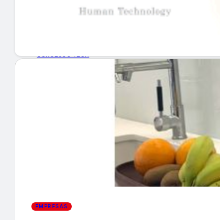
GUÍA DE COMPRA
NUEVOS PRODUCTOS
CONSEJOS TECH
MERCADOS Y TENDENCIAS
EVENTOS
HEMEROTECA
Encuentra tu noticia
EMPRESAS
Buscar