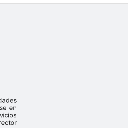
dades
ose en
vicios
rector