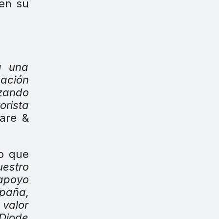
 en su
a una
ación
rzando
orista
are &
do que
uestro
 apoyo
spaña,
 valor
 Diode