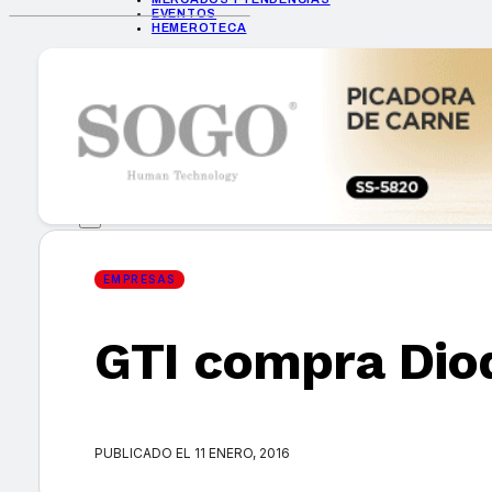
EVENTOS
HEMEROTECA
INICIO
EMPRESAS
GUÍA DE COMPRA
NUEVOS PRODUCTOS
CONSEJOS TECH
MERCADOS Y TENDENCIAS
EVENTOS
HEMEROTECA
EMPRESAS
GTI compra Dio
Encuentra tu noticia
PUBLICADO EL 11 ENERO, 2016
Buscar