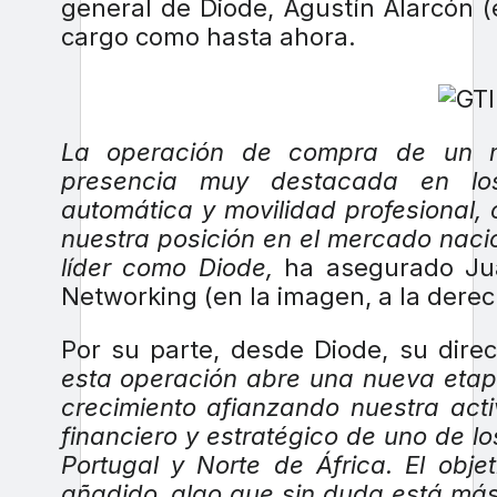
general de Diode, Agustín Alarcón (
cargo como hasta ahora.
La operación de compra de un m
presencia muy destacada en los 
automática y movilidad profesional, 
nuestra posición en el mercado naci
líder como Diode,
ha asegurado Jua
Networking (en la imagen, a la derec
Por su parte, desde Diode, su dire
esta operación abre una nueva etap
crecimiento afianzando nuestra act
financiero y estratégico de uno de 
Portugal y Norte de África. El obj
añadido, algo que sin duda está má