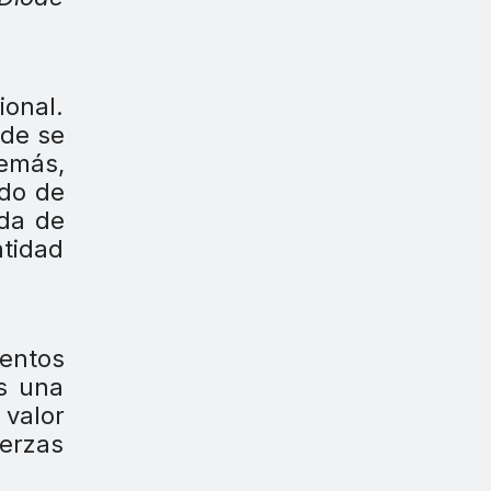
onal.
nde se
emás,
ado de
ada de
tidad
entos
es una
valor
uerzas
.