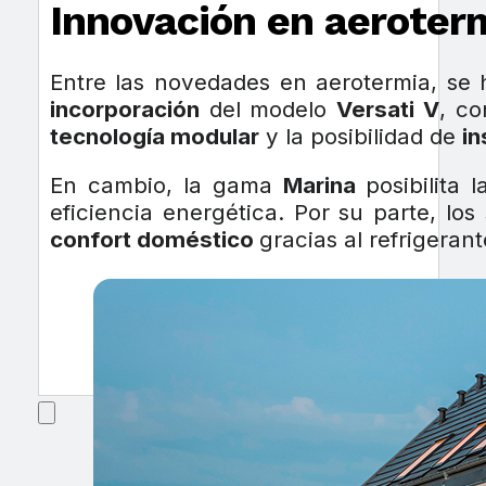
Innovación en aeroter
Entre las novedades en aerotermia, se h
incorporación
del modelo
Versati V
, co
tecnología modular
y la posibilidad de
in
En cambio, la gama
Marina
posibilita
eficiencia energética. Por su parte, lo
confort doméstico
gracias al refrigeran