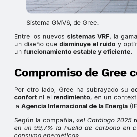
Sistema GMV6, de Gree.
Entre los nuevos
sistemas VRF
, la gam
un diseño que
disminuye el ruido
y opti
un
funcionamiento estable y eficiente
.
Compromiso de Gree con
Por otro lado, Gree ha subrayado su
c
confort
ni el
rendimiento
, en un contex
la
Agencia Internacional de la Energía
(IE
Según la compañía,
«el Catálogo 2025
r
en un 99,7% la huella de carbono en 
consumo energético»
.