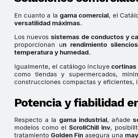
En cuanto a la
gama comercial
, el Catá
versatilidad máximas
.
Los nuevos
sistemas de conductos y c
proporcionan u
n rendimiento silencio
temperatura y humedad
.
Igualmente, el catálogo incluye
cortinas 
como tiendas y supermercados, minim
construcciones compactas y eficientes,
Potencia y fiabilidad e
Respecto a la
gama industrial
, añade
so
modelos como el
ScrollChill Inv
, posibil
tratamiento
Golden Fin
asegura una
may