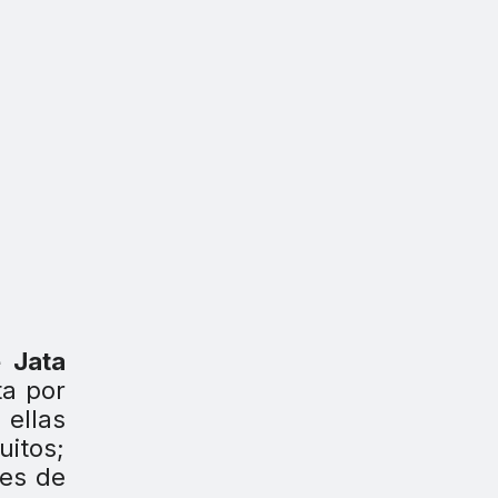
 Jata
ta por
 ellas
itos;
tes de