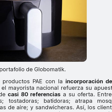
portafolio de Globomatik.
e productos PAE con la
incorporación de
el mayorista nacional refuerza su apues
ade
casi 80 referencias
a su oferta. Entre
s; tostadoras; batidoras; atrapa mosqu
as de aire; y sandwicheras. Así, los clien