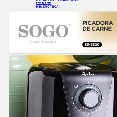
EVENTOS
HEMEROTECA
INICIO
EMPRESAS
GUÍA DE COMPRA
NUEVOS PRODUCTOS
CONSEJOS TECH
MERCADOS Y TENDENCIAS
EVENTOS
HEMEROTECA
Encuentra tu noticia
Buscar