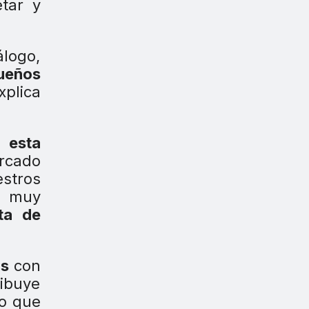
tar y
logo,
ueños
xplica
 esta
rcado
stros
, muy
ta de
os
con
ribuye
lo que