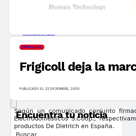
GUÍA DE COMPRA
NUEVOS PRODUCTOS
CONSEJOS TECH
EMPRESAS
MERCADOS Y TENDENCIAS
Frigicoll deja la ma
EVENTOS
HEMEROTECA
PUBLICADO EL 22 DICIEMBRE, 2005
Según un comunicado conjunto firmado 
Encuentra tu noticia
Electrodomésticos S.Coop., respectivame
productos De Dietrich en España.
Buscar