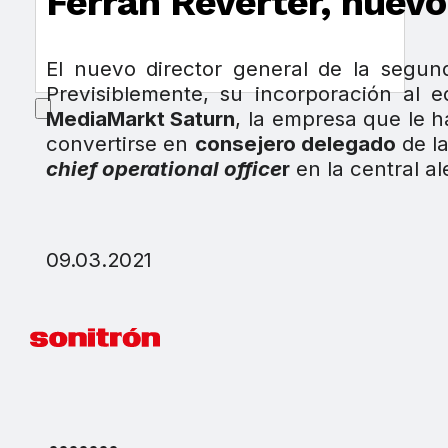
Ferran Reverter, nuev
El nuevo director general de la segun
Previsiblemente, su incorporación al e
MediaMarkt Saturn
, la empresa que le 
convertirse en
consejero delegado
de la
chief operational office
r
en la central a
09.03.2021