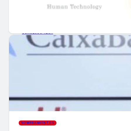
GUÍA DE COMPRA
NUEVOS PRODUCTOS
CONSEJOS TECH
MERCADOS Y TENDENCIAS
EVENTOS
HEMEROTECA
Encuentra tu noticia
NOMBRAMIENTOS
Buscar