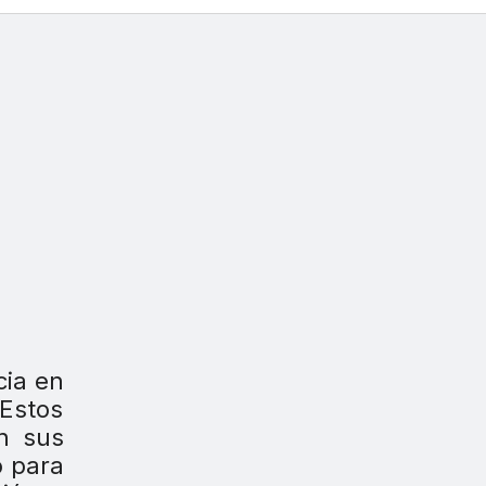
cia en
 Estos
n sus
o para