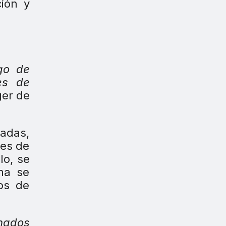
ción y
go de
es de
ger de
gadas,
les de
lo, se
ma se
os de
nados