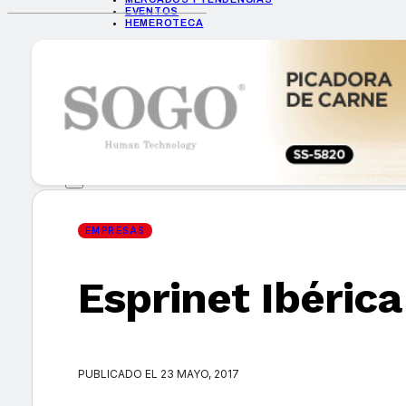
EVENTOS
HEMEROTECA
INICIO
EMPRESAS
GUÍA DE COMPRA
NUEVOS PRODUCTOS
CONSEJOS TECH
MERCADOS Y TENDENCIAS
EVENTOS
HEMEROTECA
EMPRESAS
Esprinet Ibérica
Encuentra tu noticia
PUBLICADO EL 23 MAYO, 2017
Buscar