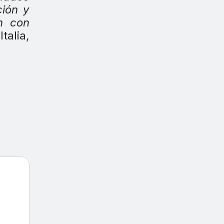
ción y
n con
alia,