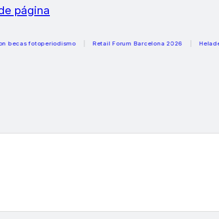
 de página
s fotoperiodismo
Retail Forum Barcelona 2026
Heladeras r