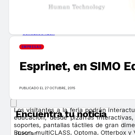
GUÍA DE COMPRA
NUEVOS PRODUCTOS
CONSEJOS TECH
EMPRESAS
MERCADOS Y TENDENCIAS
Esprinet, en SIMO E
EVENTOS
HEMEROTECA
PUBLICADO EL 27 OCTUBRE, 2015
Los visitantes a la feria podrán interac
Encuentra tu noticia
educación, desde pizarras interactivas,
soportes, pantallas táctiles de gran di
Epson, multiCLASS, Optoma, Otterbox y V
Buscar