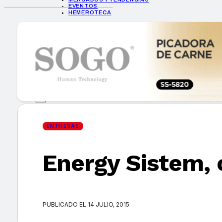
EVENTOS
HEMEROTECA
INICIO
EMPRESAS
GUÍA DE COMPRA
NUEVOS PRODUCTOS
CONSEJOS TECH
MERCADOS Y TENDENCIAS
EVENTOS
HEMEROTECA
EMPRESAS
Energy Sistem, 
Encuentra tu noticia
PUBLICADO EL 14 JULIO, 2015
Buscar