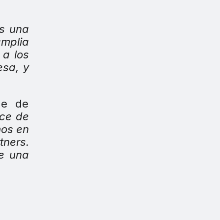
es una
amplia
 a los
esa, y
le de
nce de
mos en
tners.
de una