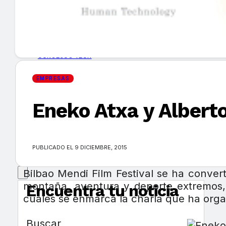
GUÍA DE COMPRA
NUEVOS PRODUCTOS
CONSEJOS TECH
EMPRESAS
MERCADOS Y TENDENCIAS
Eneko Atxa y Alberto
EVENTOS
HEMEROTECA
PUBLICADO EL 9 DICIEMBRE, 2015
Bilbao Mendi Film Festival se ha convert
montaña, aventura y deporte extremos, 
Encuentra tu noticia
cuales se enmarca la charla que ha org
Buscar