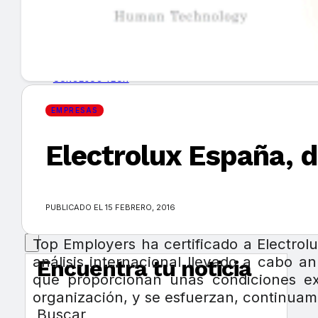
GUÍA DE COMPRA
NUEVOS PRODUCTOS
CONSEJOS TECH
EMPRESAS
MERCADOS Y TENDENCIAS
Electrolux España, 
EVENTOS
HEMEROTECA
PUBLICADO EL 15 FEBRERO, 2016
Top Employers ha certificado a Electrol
análisis internacional llevado a cabo 
Encuentra tu noticia
que proporcionan unas condiciones exc
organización, y se esfuerzan, continuame
Buscar