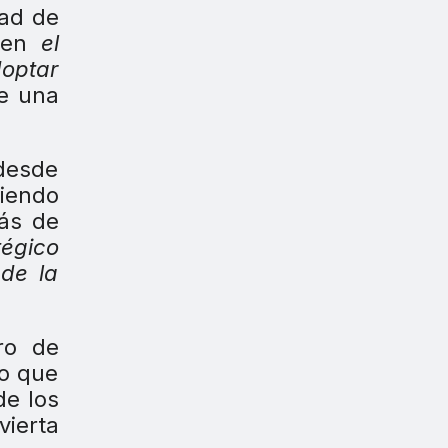
dad de
ó en
el
doptar
de una
 desde
biendo
más de
tégico
 de la
ro de
lo que
de los
vierta