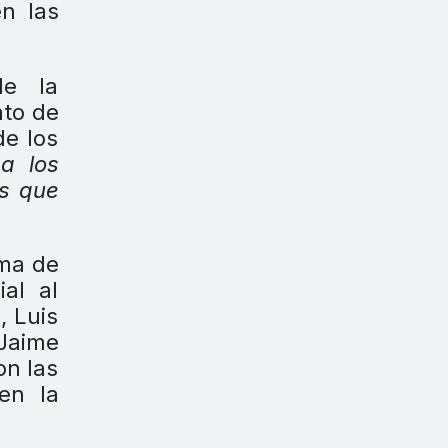
en las
de la
nto de
de los
a los
os que
rma de
al al
, Luis
Jaime
on las
en la