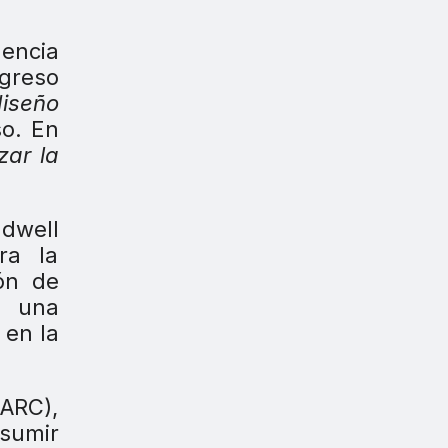
nencia
ogreso
diseño
so. En
zar la
dwell
ra la
ón de
e una
 en la
(ARC),
sumir