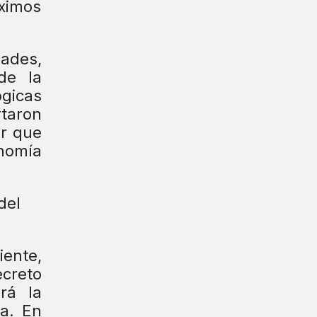
ximos
ades,
de la
gicas
rtaron
or que
nomía
iente,
ecreto
rá la
pa. En