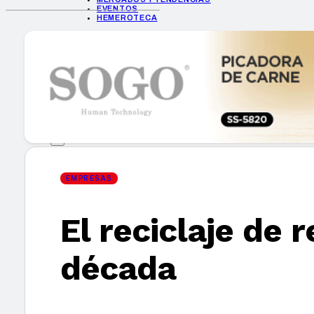
EVENTOS
HEMEROTECA
INICIO
EMPRESAS
GUÍA DE COMPRA
NUEVOS PRODUCTOS
CONSEJOS TECH
MERCADOS Y TENDENCIAS
EVENTOS
HEMEROTECA
EMPRESAS
El reciclaje de 
Encuentra tu noticia
década
Buscar