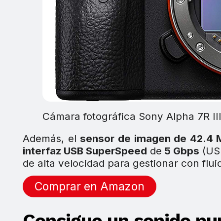
Cámara fotográfica Sony Alpha 7R III
Además, el
sensor de imagen de 42.4 
interfaz USB SuperSpeed
de
5 Gbps
(USB
de alta velocidad para gestionar con flui
Comprar en Amazon
Consigue un sonido pu