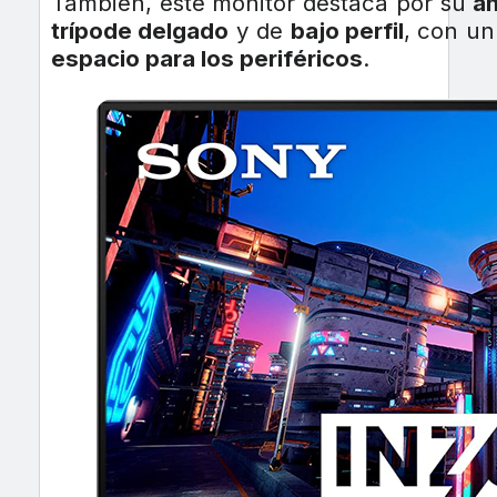
También, este monitor destaca por su
a
trípode delgado
y de
bajo perfil
, con u
espacio para los periféricos
.