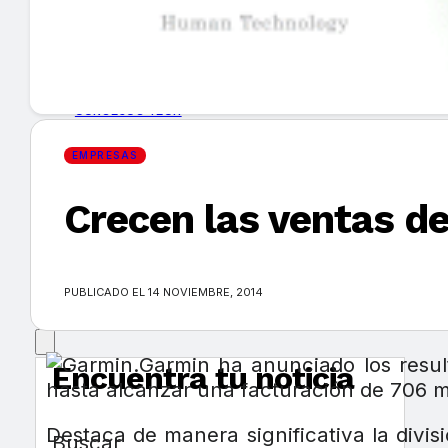
GUÍA DE COMPRA
NUEVOS PRODUCTOS
CONSEJOS TECH
EMPRESAS
MERCADOS Y TENDENCIAS
Crecen las ventas de
EVENTOS
HEMEROTECA
PUBLICADO EL 14 NOVIEMBRE, 2014
Garmin ha anunciado los result
Encuentra tu noticia
hasta alcanzar una facturación de 706 mi
Destaca de manera significativa la divis
Buscar