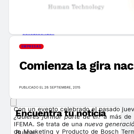
GUÍA DE COMPRA
NUEVOS PRODUCTOS
CONSEJOS TECH
EMPRESAS
MERCADOS Y TENDENCIAS
Comienza la gira nac
EVENTOS
HEMEROTECA
PUBLICADO EL 28 SEPTIEMBRE, 2015
Con un evento celebrado el pasado jue
Encuentra tu noticia
¿Quieres formar parte de él?
a más de 7
IFEMA. Se trata de una
nueva generación
de Marketing y Producto de Bosch Term
Buscar