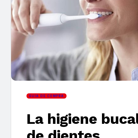
×
GUÍA DE COMPRA
La higiene buca
de dientes