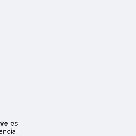
ive
es
encial