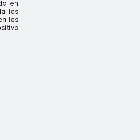
do en
da los
en los
sitivo