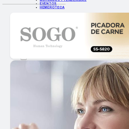
EVENTOS
HEMEROTECA
INICIO
EMPRESAS
GUÍA DE COMPRA
NUEVOS PRODUCTOS
CONSEJOS TECH
MERCADOS Y TENDENCIAS
EVENTOS
HEMEROTECA
Encuentra tu noticia
Buscar