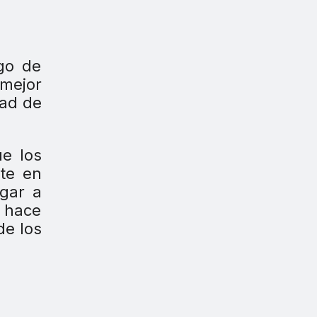
go de
 mejor
dad de
e los
ste en
egar a
o hace
de los