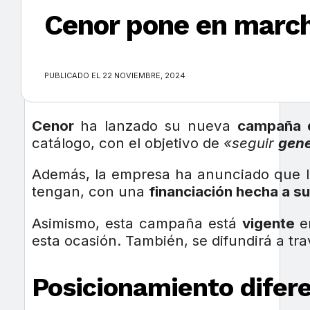
Cenor pone en march
×
PUBLICADO EL 22 NOVIEMBRE, 2024
Cenor
ha lanzado su nueva
campaña d
catálogo, con el objetivo de
«seguir
gene
Además, la empresa ha anunciado que l
tengan, con una
financiación hecha a s
Asimismo, esta campaña está
vigente
e
esta ocasión. También, se difundirá a tr
Posicionamiento difer