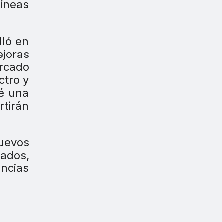
líneas
lló en
ejoras
ercado
ctro y
vé una
rtirán
uevos
ados,
ncias