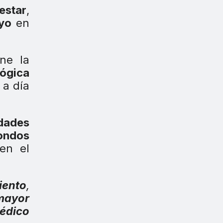
estar
,
yo
en
ene la
ógica
 a día
dades
ondos
en el
iento
,
mayor
édico