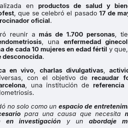
ializada en
productos de
salud y bien
ofest
, que se celebró el pasado
17 de ma
rocinador oficial
.
ró reunir a
más de 1.700 personas
, ti
endometriosis
, una
enfermedad ginecol
a de cada 10 mujeres en edad fértil
y que,
e desconocida
.
ca en vivo
,
charlas divulgativas
,
activi
versas, con el objetivo de
recaudar f
arcelona
, una institución de
referencia
dometriosis.
dó no solo como un
espacio de entretenim
cesario
para una causa que necesita
n en investigación
y un
abordaje m