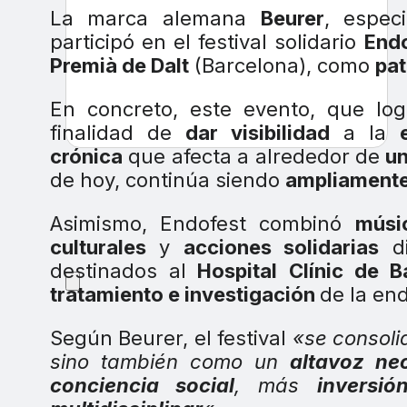
La marca alemana
Beurer
, espec
participó en el festival solidario
End
Premià de Dalt
(Barcelona), como
pat
En concreto, este evento, que log
finalidad de
dar visibilidad
a la
crónica
que afecta a alrededor de
un
de hoy, continúa siendo
ampliament
Asimismo, Endofest combinó
músi
culturales
y
acciones solidarias
di
destinados al
Hospital Clínic de B
tratamiento e investigación
de la en
Según Beurer, el festival
«se consoli
sino también como un
altavoz ne
conciencia social
, más
inversió