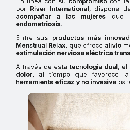
En línea con su
compromiso
con la
por
River International
, dispone d
acompañar a las mujeres
que 
endometriosis
.
Entre sus
productos más innovad
Menstrual Relax
, que ofrece
alivio
m
estimulación nerviosa eléctrica tran
A través de esta
tecnología dual
, e
dolor
, al tiempo que favorece la
herramienta eficaz y no invasiva
par