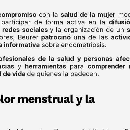
compromiso
con la
salud de la mujer
med
participar de forma activa en la
difusi
n redes sociales
y la organización de un
ores, Beurer
patrocinó
una de las
activ
a informativa
sobre endometriosis.
ofesionales de la salud y personas afe
ncias
y
herramientas
para
comprender 
d de vida
de quienes la padecen.
lor menstrual y la