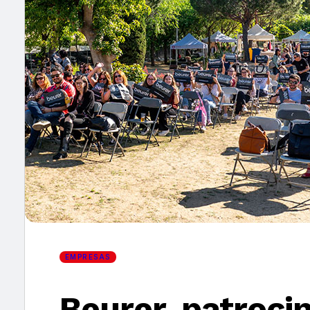
×
EMPRESAS
Beurer, patrocin