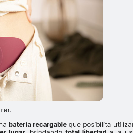
rer.
una
batería recargable
que posibilita utiliza
er lugar
, brindando
total libertad
a la us