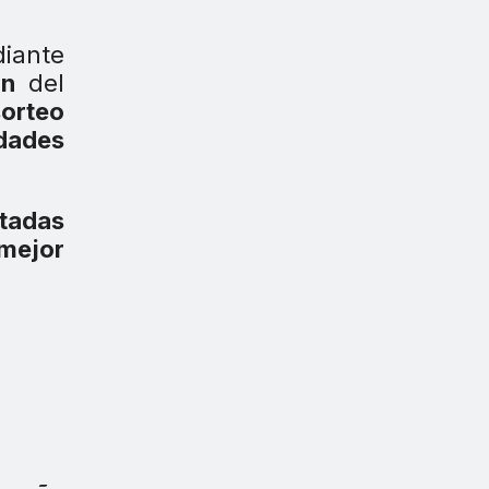
iante
ón
del
sorteo
idades
ctadas
mejor