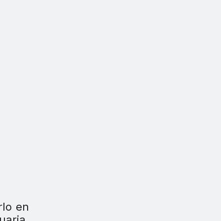
rlo en
uaria.