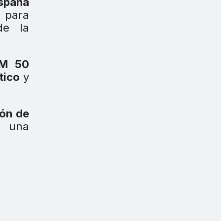
spaña
 para
de la
M 50
tico
y
ión de
n una