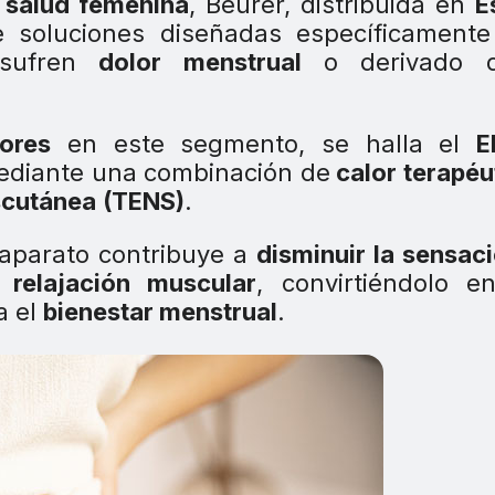
salud femenina
, Beurer, distribuida en
E
e soluciones diseñadas específicamente
sufren
dolor menstrual
o derivado 
ores
en este segmento, se halla el
E
ediante una combinación de
calor terapéu
scutánea
(TENS)
.
l aparato contribuye a
disminuir la sensac
relajación muscular
, convirtiéndolo e
a el
bienestar menstrual
.