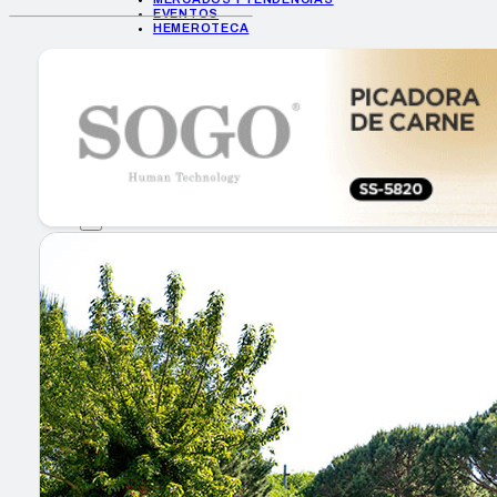
EVENTOS
HEMEROTECA
INICIO
EMPRESAS
GUÍA DE COMPRA
NUEVOS PRODUCTOS
CONSEJOS TECH
MERCADOS Y TENDENCIAS
EVENTOS
HEMEROTECA
Encuentra tu noticia
Buscar