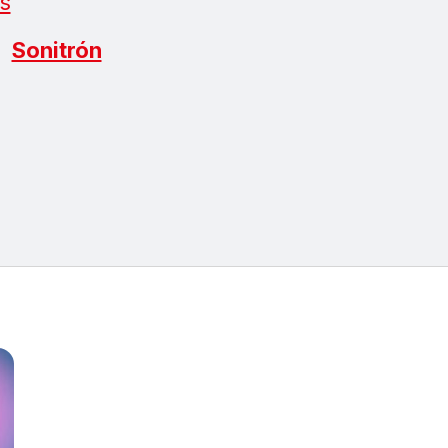
s
Sonitrón