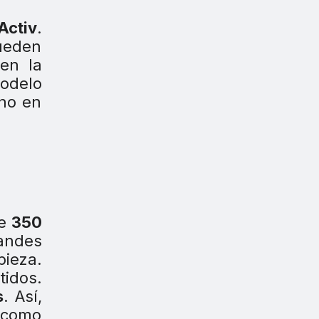
Activ
.
pueden
en la
odelo
cho en
de
350
andes
pieza.
tidos.
s
. Así,
, como