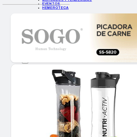
EVENTOS
HEMEROTECA
INICIO
EMPRESAS
GUÍA DE COMPRA
NUEVOS PRODUCTOS
CONSEJOS TECH
MERCADOS Y TENDENCIAS
EVENTOS
HEMEROTECA
Encuentra tu noticia
Buscar