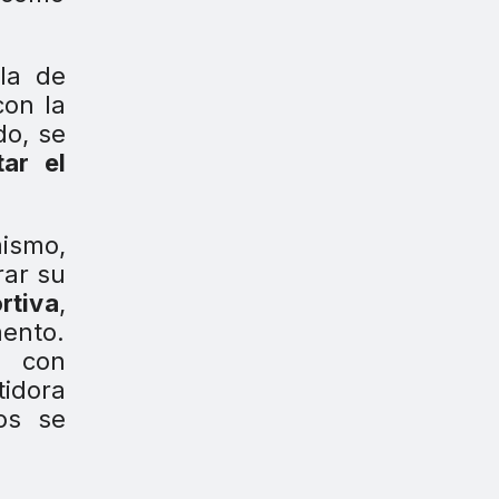
 la de
con la
do, se
ar el
mismo,
rar su
rtiva
,
mento.
 con
tidora
os se