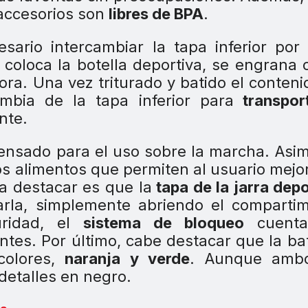
 accesorios son
libres de BPA
.
esario intercambiar la tapa inferior por
e coloca la botella deportiva, se engrana 
ra. Una vez triturado y batido el conteni
mbia de la tapa inferior para
transport
nte.
nsado para el uso sobre la marcha. Asi
los alimentos que permiten al usuario mejo
 a destacar es que la
tapa de la jarra depo
rarla, simplemente abriendo el comparti
uridad, el
sistema de bloqueo
cuenta
entes. Por último, cabe destacar que la ba
colores,
naranja y verde
. Aunque amb
etalles en negro.