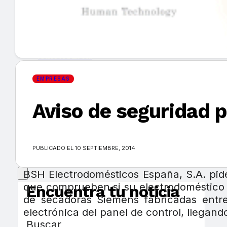
GUÍA DE COMPRA
NUEVOS PRODUCTOS
CONSEJOS TECH
EMPRESAS
MERCADOS Y TENDENCIAS
Aviso de seguridad 
EVENTOS
HEMEROTECA
PUBLICADO EL 10 SEPTIEMBRE, 2014
BSH Electrodomésticos España, S.A. pi
que comprueben si su electrodoméstico 
Encuentra tu noticia
de secadoras Siemens fabricadas ent
electrónica del panel de control, llegan
Buscar