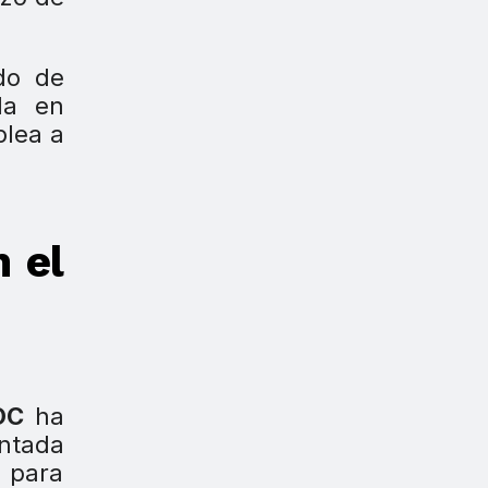
do de
ada en
plea a
 el
OC
ha
entada
l para