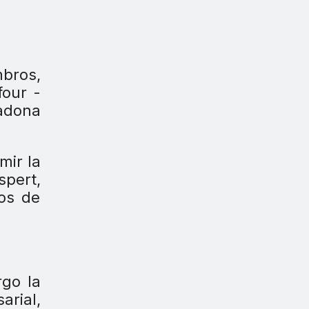
bros,
four -
cadona
mir la
spert,
os de
rgo la
arial,