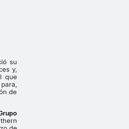
ció su
ces y,
el que
 para,
ión de
Grupo
thern
rzo de