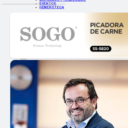
EVENTOS
HEMEROTECA
INICIO
EMPRESAS
GUÍA DE COMPRA
NUEVOS PRODUCTOS
CONSEJOS TECH
MERCADOS Y TENDENCIAS
EVENTOS
HEMEROTECA
Encuentra tu noticia
Buscar