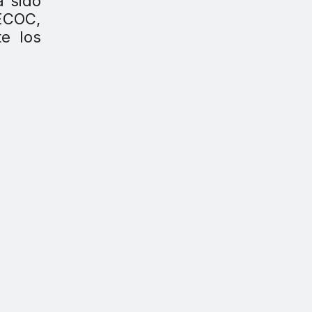
a sido
AECOC,
e los