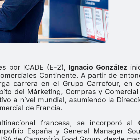
es por ICADE (E-2),
Ignacio González
ini
Comerciales Continente. A partir de enton
rga carrera en el Grupo Carrefour, en 
bito del Márketing, Compras y Comercial
tivo a nivel mundial, asumiendo la Direcc
mercial de Francia.
tinacional francesa, se incorporó al
pofrío España y General Manager Sou
 y USA de Campofrío Food Group, desde ma