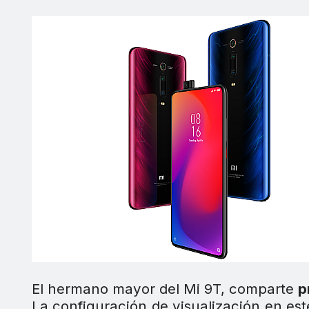
El hermano mayor del Mi 9T, comparte
p
La configuración de visualización en es