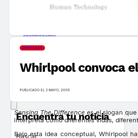
GUÍA DE COMPRA
NUEVOS PRODUCTOS
CONSEJOS TECH
EMPRESAS
MERCADOS Y TENDENCIAS
Whirlpool convoca el
EVENTOS
HEMEROTECA
PUBLICADO EL 2 MAYO, 2005
Sensing The Difference
es el slogan que
Encuentra tu noticia
interpreta como diferentes vidas, difere
Bajo esta idea conceptual, Whirlpool h
Buscar