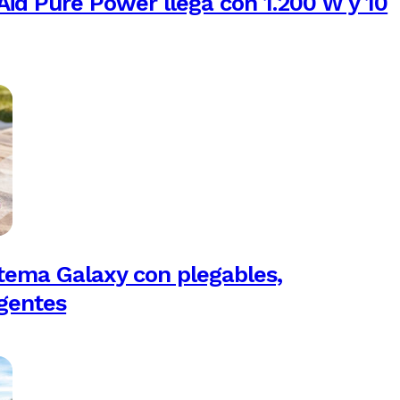
Aid Pure Power llega con 1.200 W y 10
tema Galaxy con plegables,
igentes