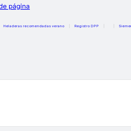
 de página
aderas recomendadas verano
Registro DPP
Siemens caj