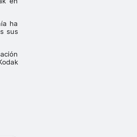
ak en
ñía ha
os sus
dación
Kodak