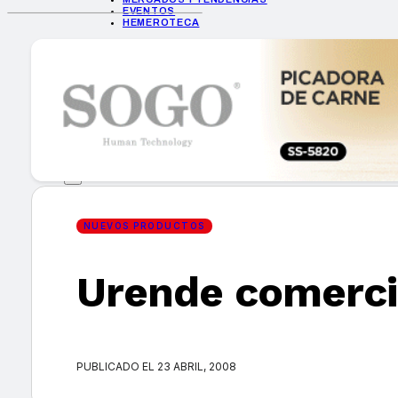
EVENTOS
HEMEROTECA
INICIO
EMPRESAS
GUÍA DE COMPRA
NUEVOS PRODUCTOS
CONSEJOS TECH
MERCADOS Y TENDENCIAS
EVENTOS
HEMEROTECA
NUEVOS PRODUCTOS
Urende comerci
Encuentra tu noticia
PUBLICADO EL 23 ABRIL, 2008
Buscar