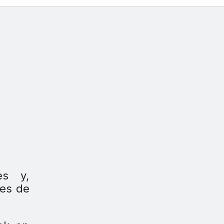
es y,
les de