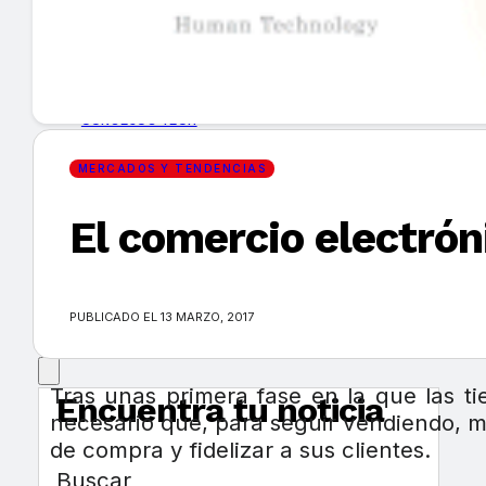
GUÍA DE COMPRA
NUEVOS PRODUCTOS
CONSEJOS TECH
MERCADOS Y TENDENCIAS
MERCADOS Y TENDENCIAS
El comercio electróni
EVENTOS
HEMEROTECA
PUBLICADO EL 13 MARZO, 2017
Tras unas primera fase en la que las t
Encuentra tu noticia
necesario que, para seguir vendiendo, m
de compra y fidelizar a sus clientes.
Buscar