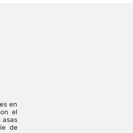
les en
con el
s asas
cie de