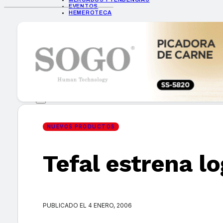
EVENTOS
HEMEROTECA
INICIO
EMPRESAS
GUÍA DE COMPRA
NUEVOS PRODUCTOS
CONSEJOS TECH
MERCADOS Y TENDENCIAS
EVENTOS
HEMEROTECA
NUEVOS PRODUCTOS
Tefal estrena l
Encuentra tu noticia
PUBLICADO EL 4 ENERO, 2006
Buscar