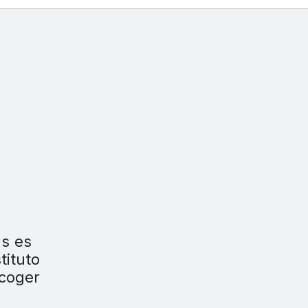
us es
tituto
ecoger