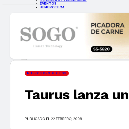
EVENTOS
HEMEROTECA
INICIO
EMPRESAS
GUÍA DE COMPRA
NUEVOS PRODUCTOS
CONSEJOS TECH
MERCADOS Y TENDENCIAS
EVENTOS
HEMEROTECA
NUEVOS PRODUCTOS
Taurus lanza u
Encuentra tu noticia
PUBLICADO EL 22 FEBRERO, 2008
Buscar