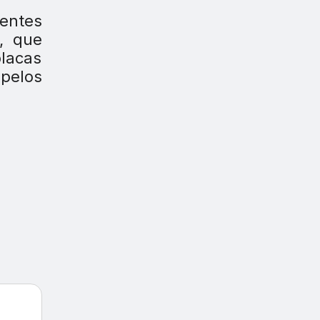
entes
, que
lacas
apelos