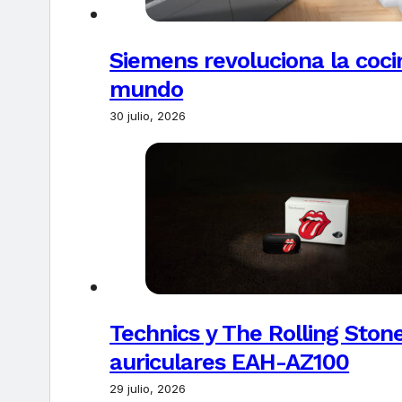
Siemens revoluciona la coci
mundo
30 julio, 2026
Technics y The Rolling Ston
auriculares EAH-AZ100
29 julio, 2026