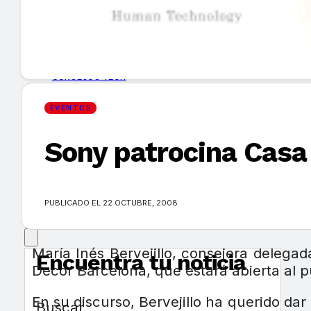
GUÍA DE COMPRA
NUEVOS PRODUCTOS
CONSEJOS TECH
EVENTOS
MERCADOS Y TENDENCIAS
Sony patrocina Casa
EVENTOS
HEMEROTECA
PUBLICADO EL 22 OCTUBRE, 2008
María Inés Bervejillo, consejera delega
Encuentra tu noticia
Decor Barcelona, que estará abierta al 
En su discurso, Bervejillo ha querido da
Buscar