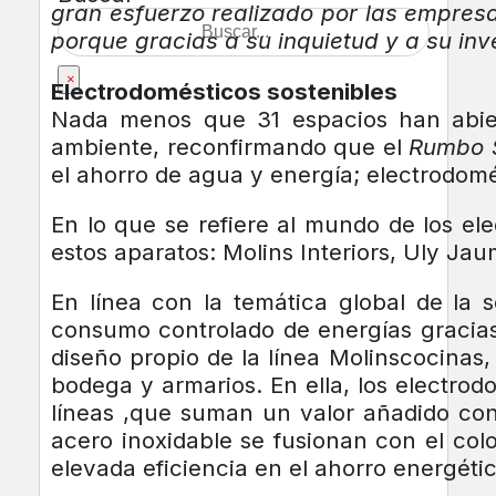
gran esfuerzo realizado por las empresa
porque gracias a su inquietud y a su inv
×
Electrodomésticos sostenibles
Nada menos que 31 espacios han abier
ambiente, reconfirmando que el
Rumbo 
el ahorro de agua y energía; electrodomé
En lo que se refiere al mundo de los e
estos aparatos: Molins Interiors, Uly Ja
En línea con la temática global de la s
consumo controlado de energías gracias 
diseño propio de la línea Molinscocinas, 
bodega y armarios. En ella, los electro
líneas ,que suman un valor añadido conv
acero inoxidable se fusionan con el col
elevada eficiencia en el ahorro energéti