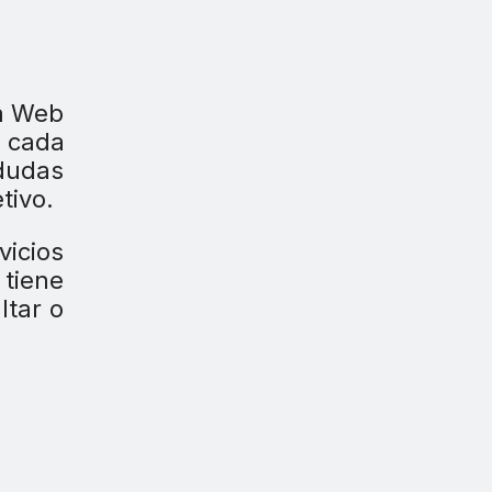
va Web
n cada
 dudas
tivo.
icios
 tiene
ltar o