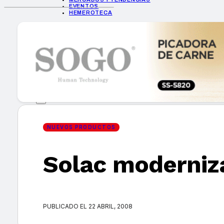
EVENTOS
HEMEROTECA
INICIO
EMPRESAS
GUÍA DE COMPRA
NUEVOS PRODUCTOS
CONSEJOS TECH
MERCADOS Y TENDENCIAS
EVENTOS
HEMEROTECA
NUEVOS PRODUCTOS
Solac moderniz
Encuentra tu noticia
PUBLICADO EL 22 ABRIL, 2008
Buscar