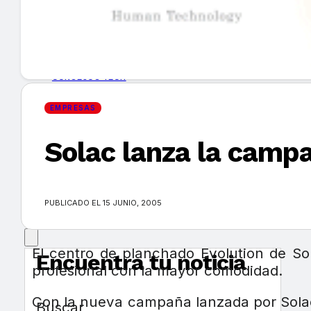
GUÍA DE COMPRA
NUEVOS PRODUCTOS
CONSEJOS TECH
EMPRESAS
MERCADOS Y TENDENCIAS
Solac lanza la campa
EVENTOS
HEMEROTECA
PUBLICADO EL 15 JUNIO, 2005
El centro de planchado Evolution de So
Encuentra tu noticia
profesional con la mayor comodidad.
Con la nueva campaña lanzada por Solac
Buscar