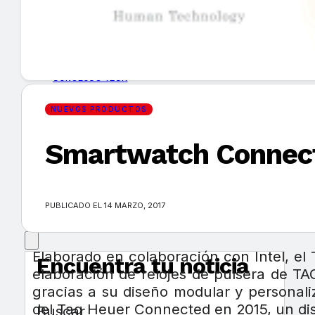
GUÍA DE COMPRA
NUEVOS PRODUCTOS
CONSEJOS TECH
NUEVOS PRODUCTOS
MERCADOS Y TENDENCIAS
Smartwatch Connecte
EVENTOS
HEMEROTECA
PUBLICADO EL 14 MARZO, 2017
Elaborado en colaboración con Intel, el
Encuentra tu noticia
elaboración de relojes de pulsera de TAG
gracias a su diseño modular y personali
del Tag Heuer Connected en 2015, un disp
Buscar