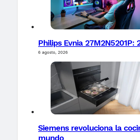
Philips Evnia 27M2N5201P: 
6 agosto, 2026
Siemens revoluciona la coci
mundo