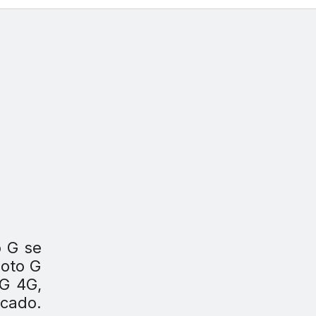
 G se
Moto G
 G 4G,
rcado.