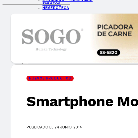
EVENTOS
HEMEROTECA
INICIO
EMPRESAS
GUÍA DE COMPRA
NUEVOS PRODUCTOS
CONSEJOS TECH
MERCADOS Y TENDENCIAS
EVENTOS
HEMEROTECA
NUEVOS PRODUCTOS
Smartphone Mot
Encuentra tu noticia
PUBLICADO EL 24 JUNIO, 2014
Buscar