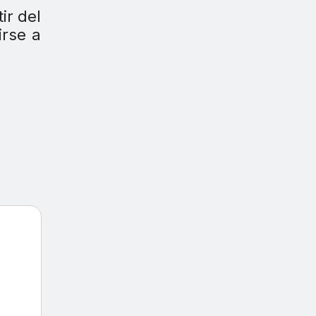
ir del
irse a