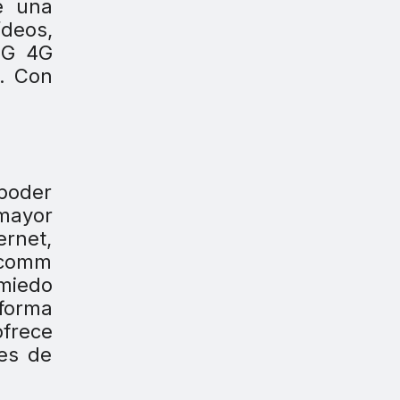
e una
deos,
 G 4G
s. Con
 poder
mayor
ernet,
lcomm
 miedo
forma
frece
nes de