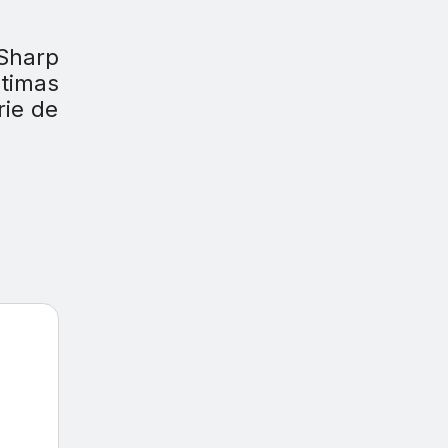
Sharp
ltimas
rie de