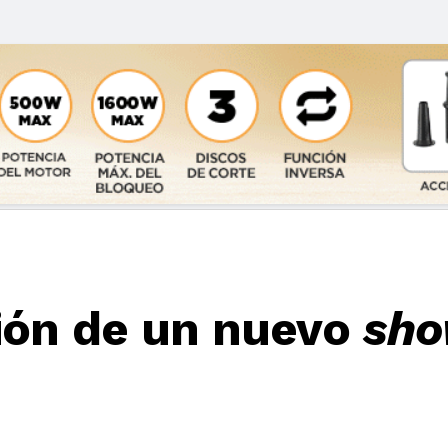
ción de un nuevo
sh