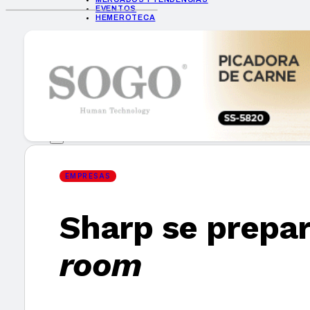
EVENTOS
HEMEROTECA
INICIO
EMPRESAS
GUÍA DE COMPRA
NUEVOS PRODUCTOS
CONSEJOS TECH
MERCADOS Y TENDENCIAS
EVENTOS
HEMEROTECA
EMPRESAS
Sharp se prepar
Encuentra tu noticia
room
Buscar