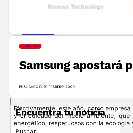
GUÍA DE COMPRA
NUEVOS PRODUCTOS
CONSEJOS TECH
EVENTOS
MERCADOS Y TENDENCIAS
Samsung apostará po
EVENTOS
HEMEROTECA
PUBLICADO EL 10 FEBRERO, 2009
Efectivamente, este año, como empresa c
Encuentra tu noticia
y el cuidado del medio ambiente, que 
energético, respetuosos con la ecología
Buscar