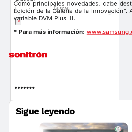
Como principales novedades, cabe desta
Edición de la Galería de la Innovación
variable DVM Plus III.
×
* Para más información:
www.samsung.
Sigue leyendo