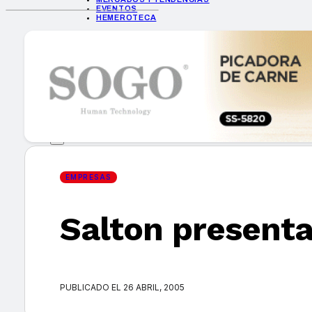
EVENTOS
HEMEROTECA
INICIO
EMPRESAS
GUÍA DE COMPRA
NUEVOS PRODUCTOS
CONSEJOS TECH
MERCADOS Y TENDENCIAS
EVENTOS
HEMEROTECA
EMPRESAS
Salton presenta
Encuentra tu noticia
PUBLICADO EL 26 ABRIL, 2005
Buscar