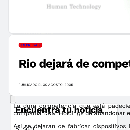
GUÍA DE COMPRA
NUEVOS PRODUCTOS
CONSEJOS TECH
EMPRESAS
MERCADOS Y TENDENCIAS
Rio dejará de compe
EVENTOS
HEMEROTECA
PUBLICADO EL 30 AGOSTO, 2005
La dura competencia que está padecien
Encuentra tu noticia
compañía D&M Holdings de abandonar est
Así se dejaran de fabricar dispositiv
Buscar