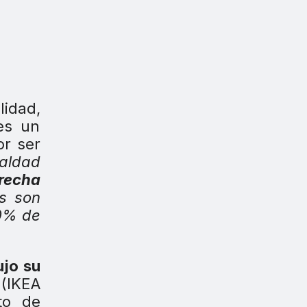
lidad,
es un
or ser
ualdad
recha
s son
50% de
ujo su
(IKEA
to de