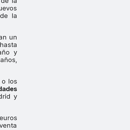
 de la
nuevos
de la
gan un
 hasta
año y
maños,
 o los
dades
rid y
 euros
 venta