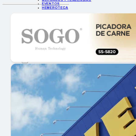
EVENTOS
HEMEROTECA
INICIO
EMPRESAS
GUÍA DE COMPRA
NUEVOS PRODUCTOS
CONSEJOS TECH
MERCADOS Y TENDENCIAS
EVENTOS
HEMEROTECA
Encuentra tu noticia
Buscar