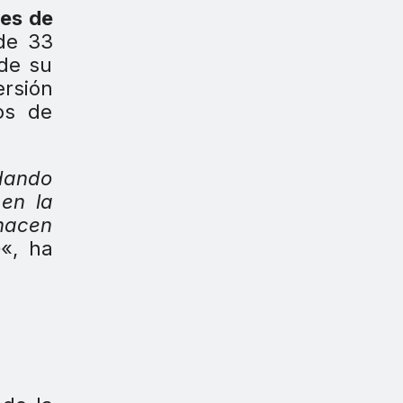
nes de
 de 33
 de su
ersión
os de
 dando
en la
hacen
o
«, ha