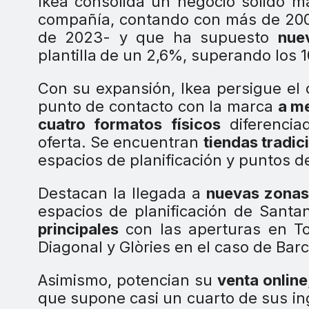
Ikea consolida un negocio sólido m
compañía, contando con más de 200 
de 2023- y que ha supuesto
nue
plantilla
de un 2,6%, superando los 
Con su expansión, Ikea persigue el
punto de contacto con la marca
a m
cuatro formatos físicos
diferencia
oferta. Se encuentran
tiendas tradic
espacios de planificación y puntos d
Destacan la llegada a
nuevas zona
espacios de planificación de Santa
principales
con las aperturas en T
Diagonal y Glòries en el caso de Bar
Asimismo, potencian su
venta online
que supone casi un cuarto de sus in