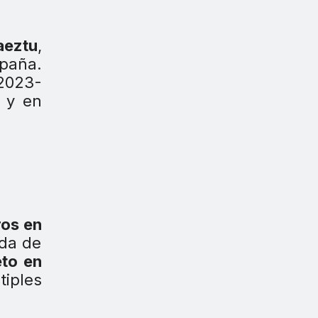
aeztu
,
paña.
 2023-
l y en
ros en
ida de
eto en
tiples