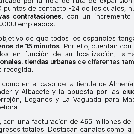
arcado por la hoja de ruta de expansión
puntos de contacto -24 de los cuales, 
vas contrataciones
, con un incremento
10.000 empleados.
 objetivo de que todos los españoles ten
enos de 15 minutos
. Por ello, cuentan con
dos en función de su localización, tam
ionales
,
tiendas urbanas
de diferentes ta
e recogida.
s
como en el caso de la tienda de Almería
nder y Albacete y la apuesta por las
ciu
orrejón, Leganés y La Vaguada para Mad
celona.
, con una facturación de 465 millones de
gresos totales. Destacan canales como la