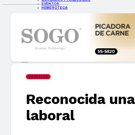
EVENTOS
HEMEROTECA
INICIO
EMPRESAS
GUÍA DE COMPRA
NUEVOS PRODUCTOS
CONSEJOS TECH
MERCADOS Y TENDENCIAS
EVENTOS
HEMEROTECA
EMPRESAS
Reconocida una 
Encuentra tu noticia
laboral
Buscar