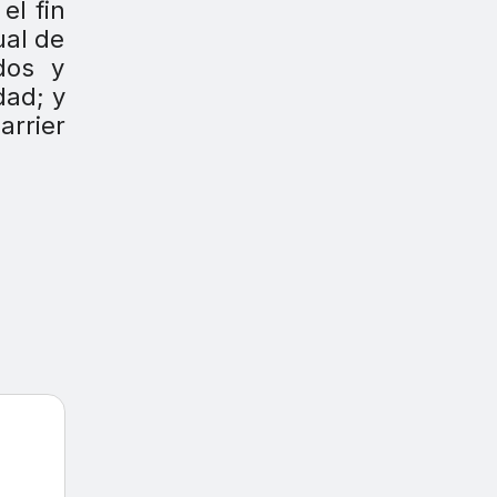
el fin
ual de
dos y
dad; y
arrier