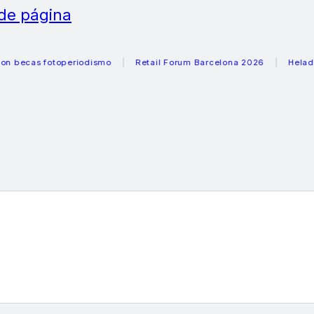
 de página
as fotoperiodismo
Retail Forum Barcelona 2026
Heladeras r