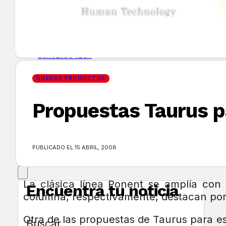
GUÍA DE COMPRA
NUEVOS PRODUCTOS
CONSEJOS TECH
NUEVOS PRODUCTOS
MERCADOS Y TENDENCIAS
Propuestas Taurus pa
EVENTOS
HEMEROTECA
PUBLICADO EL 15 ABRIL, 2008
La clásica línea Ponent se amplía con
Encuentra tu noticia
columna, respectivamente, destacan por 
Otra de las propuestas de Taurus para es
Buscar