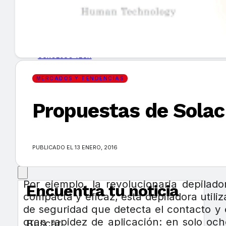
GUÍA DE COMPRA
NUEVOS PRODUCTOS
CONSEJOS TECH
MERCADOS Y TENDENCIAS
MERCADOS Y TENDENCIAS
Propuestas de Solac
EVENTOS
HEMEROTECA
PUBLICADO EL 13 ENERO, 2016
Por ejemplo, la revolucionaria depilado
Encuentra tu noticia
compacta y eficaz, esta depiladora util
de seguridad que detecta el contacto y
gran rapidez de aplicación: en solo oc
Buscar