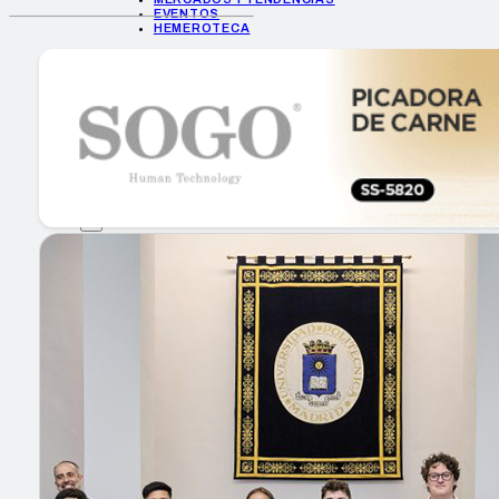
EVENTOS
HEMEROTECA
INICIO
EMPRESAS
GUÍA DE COMPRA
NUEVOS PRODUCTOS
CONSEJOS TECH
MERCADOS Y TENDENCIAS
EVENTOS
HEMEROTECA
Encuentra tu noticia
Buscar