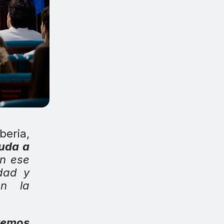
eria,
uda a
n ese
idad y
en la
vemos