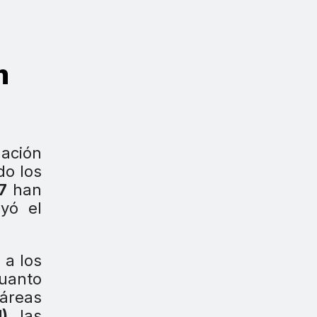
n
ación
o los
17
han
yó el
 a los
cuanto
 áreas
)
, las