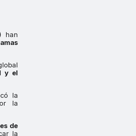
)
han
ramas
 global
d y el
có la
or la
tes de
car la