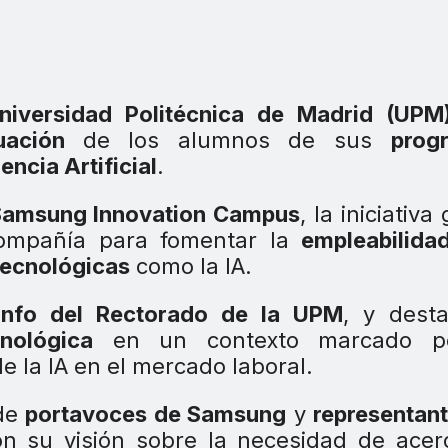
niversidad Politécnica de Madrid (UPM
uación
de los alumnos de sus
prog
ncia Artificial
.
Samsung Innovation Campus
, la iniciativa
compañía para fomentar la
empleabilida
tecnológicas
como la IA.
info del Rectorado de la UPM
, y desta
nológica
en un contexto marcado p
de la IA en el mercado laboral.
 de
portavoces de Samsung
y
representan
on su visión sobre la necesidad de acer