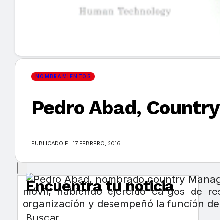
GUÍA DE COMPRA
NUEVOS PRODUCTOS
CONSEJOS TECH
NOMBRAMIENTOS
MERCADOS Y TENDENCIAS
Pedro Abad, Country
EVENTOS
HEMEROTECA
PUBLICADO EL 17 FEBRERO, 2016
Encuentra tu noticia
móvil, habiendo ejercido cargos de r
organización y desempeñó la función de 
Buscar